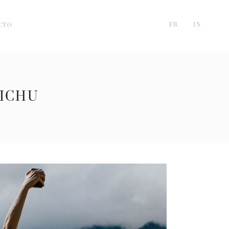
FB.
IN.
CTO
PICHU