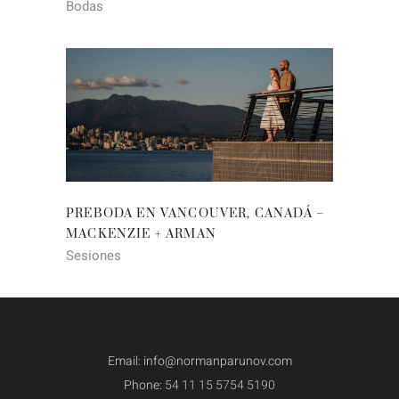
Bodas
PREBODA EN VANCOUVER, CANADÁ –
MACKENZIE + ARMAN
Sesiones
Email: info@normanparunov.com
Phone:
54 11 15 5754 5190