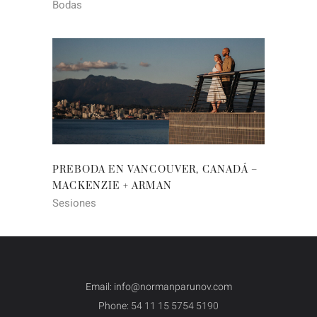
Bodas
PREBODA EN VANCOUVER, CANADÁ –
MACKENZIE + ARMAN
Sesiones
Email: info@normanparunov.com
Phone:
54 11 15 5754 5190