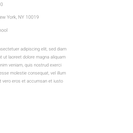
00
 New York, NY 10019
hool
sectetuer adipiscing elit, sed diam
 ut laoreet dolore magna aliquam
inim veniam, quis nostrud exerci
t esse molestie consequat, vel illum
 at vero eros et accumsan et iusto