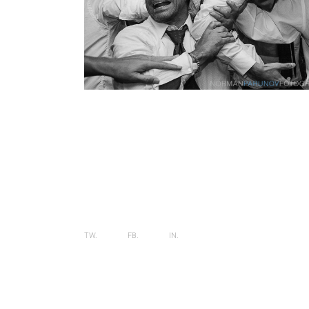
TW.
FB.
IN.