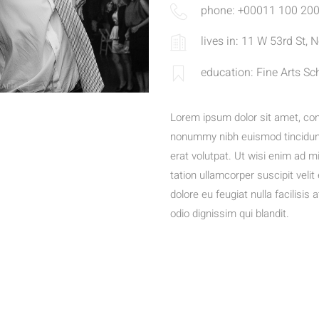
phone: +00011 100 20
lives in: 11 W 53rd St,
education: Fine Arts Sc
Lorem ipsum dolor sit amet, con
nonummy nibh euismod tincidunt
erat volutpat. Ut wisi enim ad m
tation ullamcorper suscipit veli
dolore eu feugiat nulla facilisis
odio dignissim qui blandit.