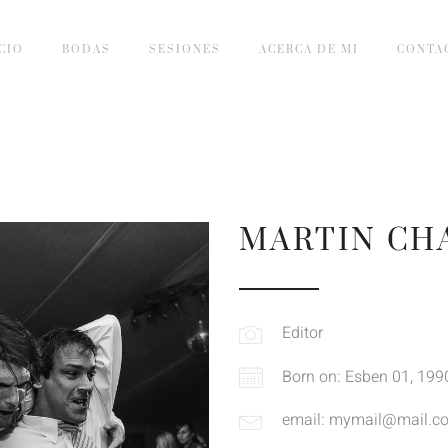
CIO
BODAS
SESIONES
ACERCA DE MI
CONTA
MARTIN CH
Editor
Born on: Esben 01, 199
email: mymail@mail.c