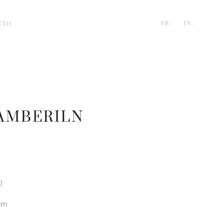
FB.
IN.
CTO
AMBERILN
0
om