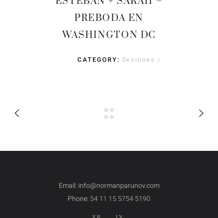
ESTEBAN + SARAH –
PREBODA EN
WASHINGTON DC
CATEGORY:
Sesiones
Email: info@normanparunov.com
Phone:
54 11 15 5754 5190